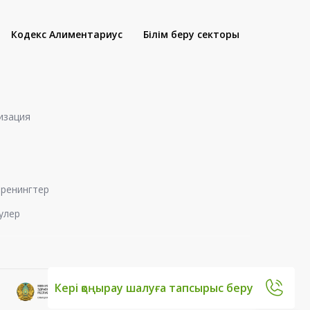
Кодекс Алиментариус
Білім беру секторы
изация
 тренингтер
улер
Кері қоңырау шалуға тапсырыс беру