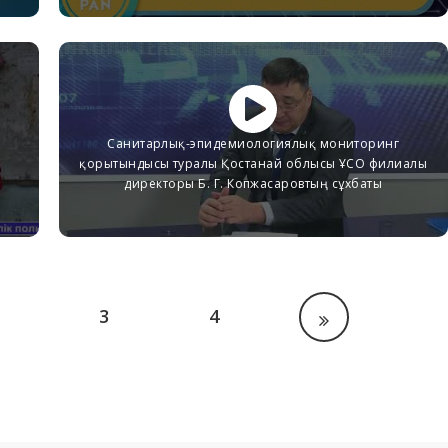
Санитарлық-эпидемиологиялық мониторинг
қорытындысы туралы Қостанай облысы ҰСО филиалы
директоры Б. Г. Копжасаровтың сұхбаты
3
4