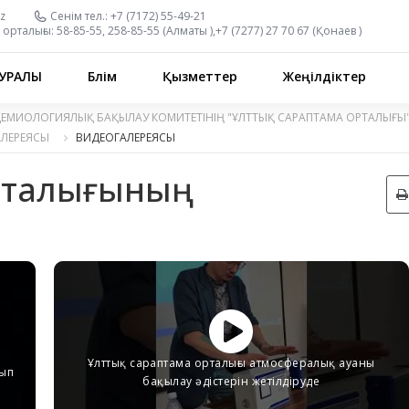
z
Сенім тел.:
+7 (7172) 55-49-21
орталығы:
58-85-55, 258-85-55 (
Алматы
),
+7 (7277) 27 70 67 (
Қонаев
)
УРАЛЫ
Бөлім
Қызметтер
Жеңілдіктер
ДЕМИОЛОГИЯЛЫҚ БАҚЫЛАУ КОМИТЕТІНІҢ "ҰЛТТЫҚ САРАПТАМА ОРТАЛЫҒЫ
АЛЕРЕЯСЫ
ВИДЕОГАЛЕРЕЯСЫ
орталығының
Ұлттық сараптама орталығы атмосфералық ауаны
лып
бақылау әдістерін жетілдіруде