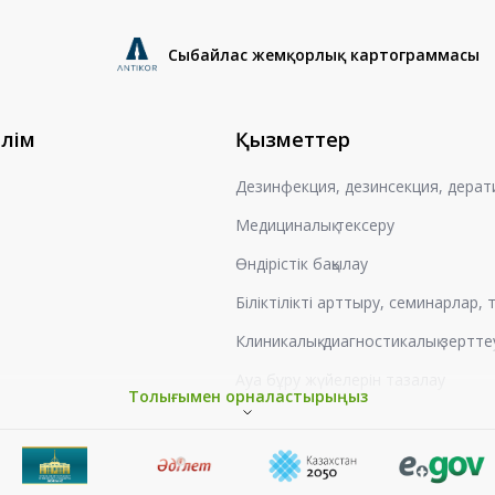
Сыбайлас жемқорлық картограммасы
өлім
Қызметтер
Дезинфекция, дезинсекция, дерат
Медициналық тексеру
Өндірістік бақылау
Біліктілікті арттыру, семинарлар,
Клиникалық-диагностикалық зертте
Ауа бұру жүйелерін тазалау
Толығымен орналастырыңыз
Жұмыс орындарын аттестаттау
Гигиеналық оқыту