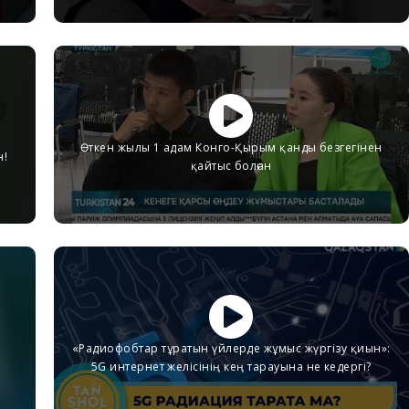
Өткен жылы 1 адам Конго-Қырым қанды безгегінен
н!
қайтыс болған
«Радиофобтар тұратын үйлерде жұмыс жүргізу қиын»:
5G интернет желісінің кең тарауына не кедергі?