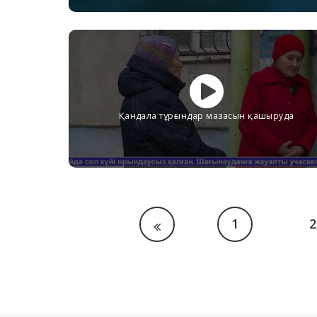
Қандала тұрғындар мазасын қашыруда
1
2