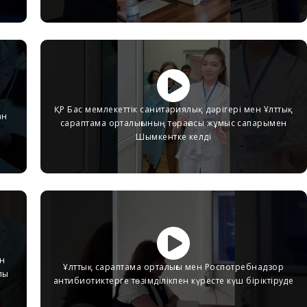
ҚР Бас мемлекеттік санитариялық дәрігері мен Ұлттық
ан
сараптама орталығының төрағасы жұмыс сапарымен
Шымкентке келді
ан
Ұлттық сараптама орталығы мен Роспотребнадзор
лы
антибиотиктерге төзімділікпен күресте күш біріктіруде