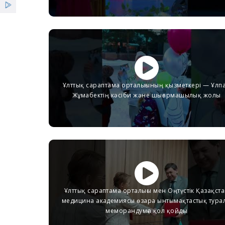
Ұлттық сараптама орталығының қызметкері — Ұлп
Жұмабектің кәсіби және шығармашылық жолы
Ұлттық сараптама орталығы мен Оңтүстік Қазақст
медицина академиясы өзара ынтымақтастық тура
меморандумға қол қойды