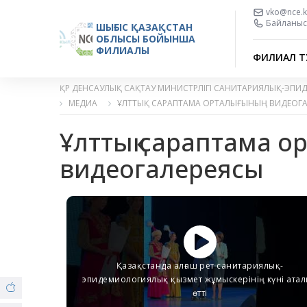
vko@nce.k
Байланыс 
ШЫҒЫС ҚАЗАҚСТАН
ОБЛЫСЫ БОЙЫНША
ФИЛИАЛЫ
ФИЛИАЛ Т
ҚР ДЕНСАУЛЫҚ САҚТАУ МИНИСТРЛІГІ САНИТАРИЯЛЫҚ-ЭПИ
МЕДИА
ҰЛТТЫҚ САРАПТАМА ОРТАЛЫҒЫНЫҢ ВИДЕОГ
Ұлттық сараптама 
видеогалереясы
Қазақстанда алғаш рет санитариялық-
эпидемиологиялық қызмет жұмыскерінің күні ата
өтті