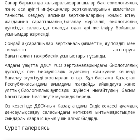
Сапар барысында халықаралық сарапшылар бактериологиялық
және аса қауіпті инфекциялар зертханаларының қызметімен
танысты. Кездесу аясында зертханалардың жұмыс істеу
жағдайына сараптамалық бағалау жүргізіліп, биологиялық
қауіпсіздік саласында оларды одан әрі жетілдіру бойынша
ұсынымдар әзірленді.
Сондай-ақ сарапшылар зертханалық қызметтің қауіпсіздігі мен
тиімділігін арттыруға
бағытталған тәжірбиелік ұсыныстарын ұсынды.
Алдағы уақытта ДДСҰ ҰСО зертханаларындағы биологиялық
қауіпсіздік пен биоқауіпсіздік жүйесінің жай-күйіне кешенді
бағалау жүргізуді жоспарлап отыр. Бұл бастама Қазақстан
Республикасындағы ағымдағы жағдайды айқындауға және
ұлттық биологиялық қауіпсіздік жүйесін нығайтудың басым
бағыттарын белгілеуге мүмкіндік береді.
Өз кезегінде ДДСҰ-ның Қазақстандағы Елдік кеңсесі қоғамдық
денсаулық сақтау саласындағы нәтижелі ынтымақтастық пен
сындарлы өзара іс-қимыл үшін алғыс білдірді.
Сурет галереясы