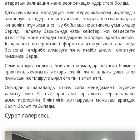
атқаратын валидация және верификация үдерістері болды.
Қатысушыларға валидация мен верификацияны жүргізудің
заманауи тәсілдері таныстырылып, оларды зертханалардың
күнделікті жұмысына енгізу бойынша практикалық ұсынымдар
берілді. Талқылау барысында нақты кейстер, жиі кездесетін
қателіктер және оларды болдырмау жолдары қарастырылды.
Іс-шараның интерактивті форматы қатысушылар арасында
белсенді тәжірибе алмасуға және кәсіби диалог орнатуға
мүмкіндік берді.
Семинар қорытындысы бойынша мамандар алынған білімнің
практикалық маңызы жоғары екенін және алдағы уақытта өз
жұмысын жетілдіруге ықпал ететінін атап өтті.
Осындай іс-шараларды өткізу сапа менеджменті жүйесін
дамыту мен Ұлттық сараптама орталығы зертханалары
қызметкерлерінің біліктілігін арттырудың маңызды құрамдас
бөлігі болып табылады.
Сурет галереясы