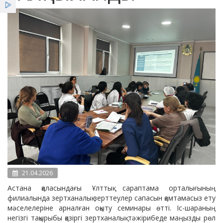
Қызметтер
Жеңілдіктер
Жаңалықтар
21.04.2026
Астана қаласындағы Ұлттық сараптама орталығының
филиалында зертханалық зерттеулер сапасын қамтамасыз ету
мәселелеріне арналған оқыту семинары өтті. Іс-шараның
негізгі тақырыбы қазіргі зертханалық тәжірибеде маңызды рөл